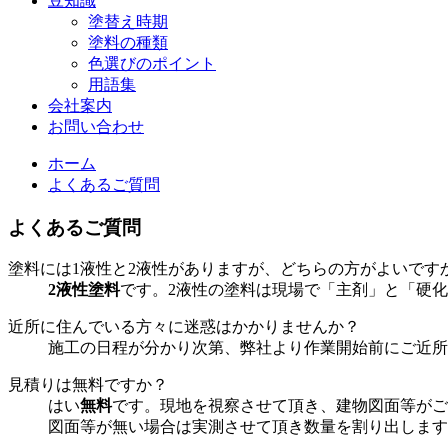
豆知識
塗替え時期
塗料の種類
色選びのポイント
用語集
会社案内
お問い合わせ
ホーム
よくあるご質問
よくあるご質問
塗料には1液性と2液性がありますが、どちらの方がよいです
2液性塗料
です。2液性の塗料は現場で「主剤」と「硬
近所に住んでいる方々に迷惑はかかりませんか？
施工の日程が分かり次第、弊社より作業開始前にご近所
見積りは無料ですか？
はい
無料
です。現地を視察させて頂き、建物図面等がご
図面等が無い場合は実測させて頂き数量を割り出します