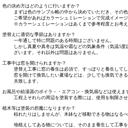
色の決め方はどのように行いますか？
まずは色のサンプル帳の中から決めていただき、その色
ご希望があればカラーシュミレーションで完成イメージ
※カラーシュミレーションはあくまで参考程度とお考え
塗替えに適切な季節はありますか？
一年通して特に問題のある時期はございません。
しかし真夏や真冬は気温や霜などの気象条件（気温5度
ざいます。それ以外は問題はありません。
工事中は窓を開けられますか？
塗替え工事に窓の養生は必須で、すっぽりと養生してし
窓を開けて換気したい夏場などは、少しでも換気できる
夫致します。
お風呂や給湯器のボイラ－・エアコン・換気扇などは使えま
工程上それらの周辺を塗装する際には、使用を制限させ
植木等は塗装の邪魔になりますか？
枯れたりはしませんが、木鉢など移動できる物はなるべ
地植えしてある物については、そのまま養生して工事を