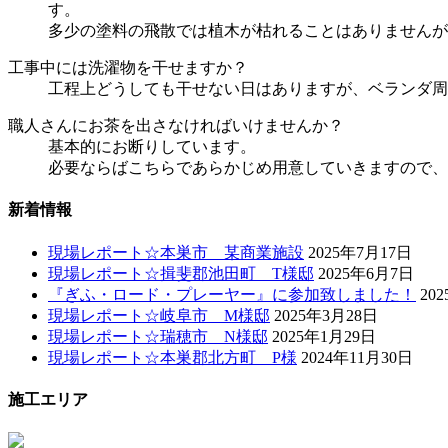
す。
多少の塗料の飛散では植木が枯れることはありませんが
工事中には洗濯物を干せますか？
工程上どうしても干せない日はありますが、ベランダ周
職人さんにお茶を出さなければいけませんか？
基本的にお断りしています。
必要ならばこちらであらかじめ用意していきますので、
新着情報
現場レポート☆本巣市 某商業施設
2025年7月17日
現場レポート☆揖斐郡池田町 T様邸
2025年6月7日
『ぎふ・ロード・プレーヤー』に参加致しました！
20
現場レポート☆岐阜市 M様邸
2025年3月28日
現場レポート☆瑞穂市 N様邸
2025年1月29日
現場レポート☆本巣郡北方町 P様
2024年11月30日
施工エリア