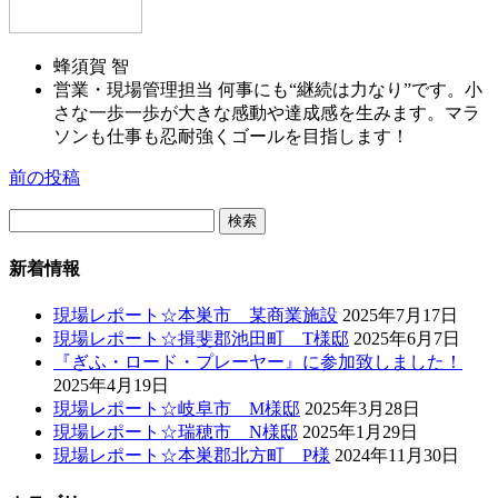
蜂須賀 智
営業・現場管理担当 何事にも“継続は力なり”です。小
さな一歩一歩が大きな感動や達成感を生みます。マラ
ソンも仕事も忍耐強くゴールを目指します！
前の投稿
検
索:
新着情報
現場レポート☆本巣市 某商業施設
2025年7月17日
現場レポート☆揖斐郡池田町 T様邸
2025年6月7日
『ぎふ・ロード・プレーヤー』に参加致しました！
2025年4月19日
現場レポート☆岐阜市 M様邸
2025年3月28日
現場レポート☆瑞穂市 N様邸
2025年1月29日
現場レポート☆本巣郡北方町 P様
2024年11月30日