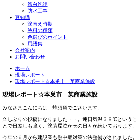
漂白洗浄
防水工事
豆知識
塗替え時期
塗料の種類
色選びのポイント
用語集
会社案内
お問い合わせ
ホーム
現場レポート
現場レポート☆本巣市 某商業施設
現場レポート☆本巣市 某商業施設
みなさまこんにちは！蜂須賀でございます。
久しぶりの投稿になりました・・。連日気温３８℃というこ
とで日差しも強く、塗装屋泣かせの日々が続いております。
今年の６月から建設業も熱中症対策の法整備がされました。