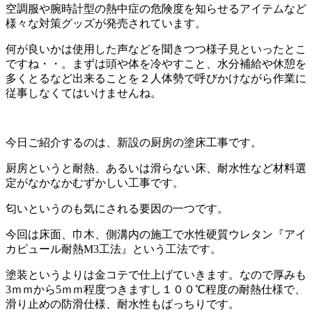
空調服や腕時計型の熱中症の危険度を知らせるアイテムなど
様々な対策グッズが発売されています。
何が良いかは使用した声などを聞きつつ様子見といったとこ
ですね・・。まずは頭や体を冷やすこと、水分補給や休憩を
多くとるなど出来ることを２人体勢で呼びかけながら作業に
従事しなくてはいけませんね。
今日ご紹介するのは、新設の厨房の塗床工事です。
厨房というと耐熱、あるいは滑らない床、耐水性など材料選
定がなかなかむずかしい工事です。
匂いというのも気にされる要因の一つです。
今回は床面、巾木、側溝内の施工で水性硬質ウレタン『アイ
カピュール耐熱M3工法』という工法です。
塗装というよりは金コテで仕上げていきます。なので厚みも
3ｍｍから5ｍｍ程度つきますし１００℃程度の耐熱仕様で、
滑り止めの防滑仕様、耐水性もばっちりです。