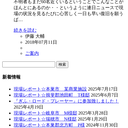
不明者もまだ60名近くいるということでこんなことが
ほんとにあるのか・・というように連日ニュースで現
場の状況を見るたびに心苦しく一日も早い復旧を願う
ば…
続きを読む
伊藤 大輔
2018年07月11日
ご案内
検
索:
新着情報
現場レポート☆本巣市 某商業施設
2025年7月17日
現場レポート☆揖斐郡池田町 T様邸
2025年6月7日
『ぎふ・ロード・プレーヤー』に参加致しました！
2025年4月19日
現場レポート☆岐阜市 M様邸
2025年3月28日
現場レポート☆瑞穂市 N様邸
2025年1月29日
現場レポート☆本巣郡北方町 P様
2024年11月30日