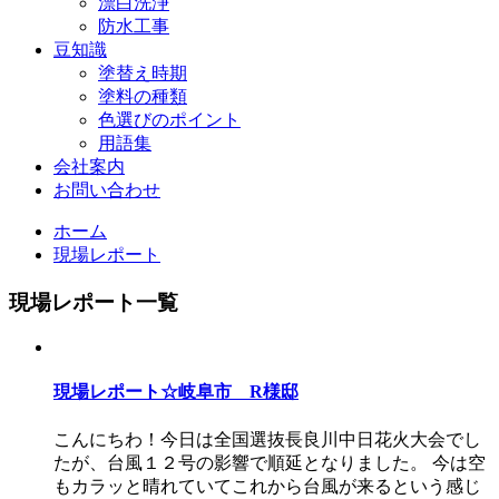
漂白洗浄
防水工事
豆知識
塗替え時期
塗料の種類
色選びのポイント
用語集
会社案内
お問い合わせ
ホーム
現場レポート
現場レポート一覧
現場レポート☆岐阜市 R様邸
こんにちわ！今日は全国選抜長良川中日花火大会でし
たが、台風１２号の影響で順延となりました。 今は空
もカラッと晴れていてこれから台風が来るという感じ