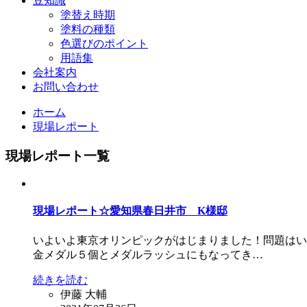
豆知識
塗替え時期
塗料の種類
色選びのポイント
用語集
会社案内
お問い合わせ
ホーム
現場レポート
現場レポート一覧
現場レポート☆愛知県春日井市 K様邸
いよいよ東京オリンピックがはじまりました！問題はい
金メダル５個とメダルラッシュにもなってき…
続きを読む
伊藤 大輔