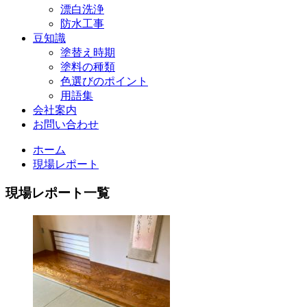
漂白洗浄
防水工事
豆知識
塗替え時期
塗料の種類
色選びのポイント
用語集
会社案内
お問い合わせ
ホーム
現場レポート
現場レポート一覧