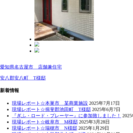
愛知県名古屋市 店舗兼住宅
安八郡安八町 T様邸
新着情報
現場レポート☆本巣市 某商業施設
2025年7月17日
現場レポート☆揖斐郡池田町 T様邸
2025年6月7日
『ぎふ・ロード・プレーヤー』に参加致しました！
202
現場レポート☆岐阜市 M様邸
2025年3月28日
現場レポート☆瑞穂市 N様邸
2025年1月29日