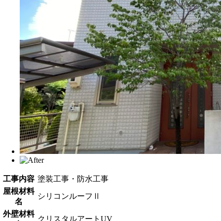
工事内容
塗装工事・防水工事
屋根材料
シリコンルーフⅡ
名
外壁材料
クリスタルアートUV