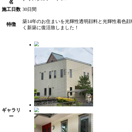
名
施工日数
30日間
築14年のお住まいを光輝性透明顔料と光輝性着色
特徴
く新築に復活致しました！
ギャラリ
ー