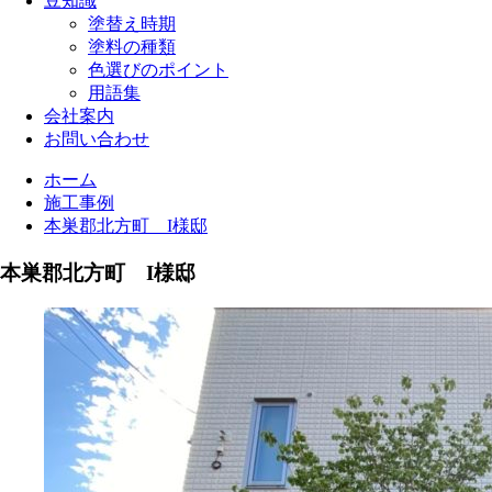
豆知識
塗替え時期
塗料の種類
色選びのポイント
用語集
会社案内
お問い合わせ
ホーム
施工事例
本巣郡北方町 I様邸
本巣郡北方町 I様邸