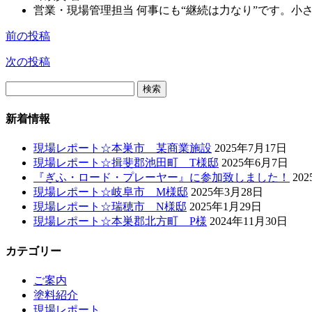
営業・現場管理担当 何事にも“継続は力なり”です。
前の投稿
次の投稿
検
索:
新着情報
現場レポート☆本巣市 某商業施設
2025年7月17日
現場レポート☆揖斐郡池田町 T様邸
2025年6月7日
『ぎふ・ロード・プレーヤー』に参加致しました！
20
現場レポート☆岐阜市 M様邸
2025年3月28日
現場レポート☆瑞穂市 N様邸
2025年1月29日
現場レポート☆本巣郡北方町 P様
2024年11月30日
カテゴリー
ご案内
塗料紹介
現場レポート